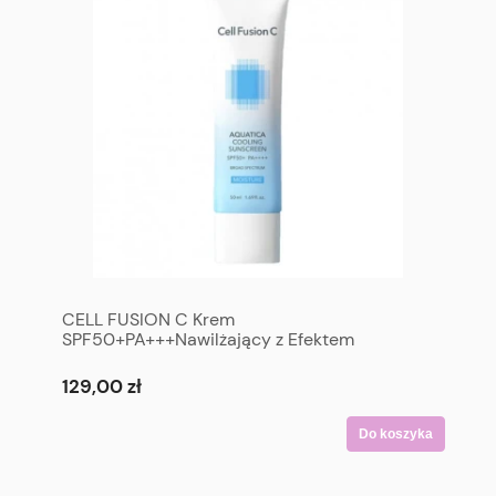
CELL FUSION C Krem
SPF50+PA+++Nawilżający z Efektem
Chłodzenia SPF50+ PA++++ 50 ml - CELL
FUSION C Aquatica Cooling Sunscreem
129,00 zł
SPF50+ PA++++ 50 ml
Do koszyka