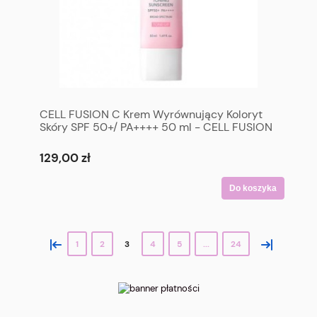
CELL FUSION C Krem Wyrównujący Koloryt
Skóry SPF 50+/ PA++++ 50 ml - CELL FUSION
C Dark Spot Toning Sunscreen SPF 50+/
PA++++ 50 ml
129,00 zł
Do koszyka
«
»
1
2
3
4
5
...
24