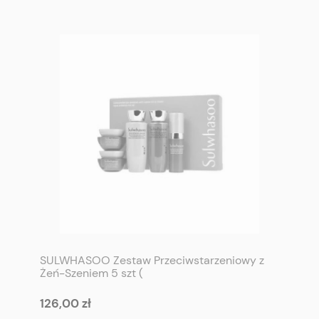
SULWHASOO Zestaw Przeciwstarzeniowy z
Żeń-Szeniem 5 szt (
toner+emulsja+serum+krem+krem pod oczy)
- SULWHASOO Concentrated Ginsing Anti
126,00 zł
Aging Kit (5 items)