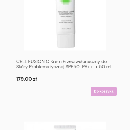
CELL FUSION C Krem Przeciwsłoneczny do
Skóry Problematycznej SPF50+PA++++ 50 ml
- CELL FUSION C Advanced Clear Sunscreen
100 SPF50+ PA++++ 50 ml
179,00 zł
Do koszyka