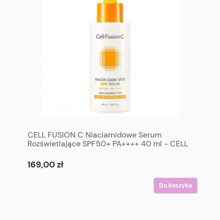
CELL FUSION C Niaciamidowe Serum
Rozświetlające SPF50+ PA++++ 40 ml - CELL
FUSION C Niacin Dark Spot Sun Serum
SPF50+ PA++++ 40 ml
169,00 zł
Do koszyka