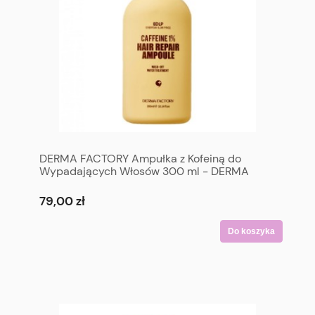
DERMA FACTORY Ampułka z Kofeiną do
Wypadających Włosów 300 ml - DERMA
FACTORY EDLP Caffeine 1% Hair Repair
Ampoule 300 ml
79,00 zł
Do koszyka