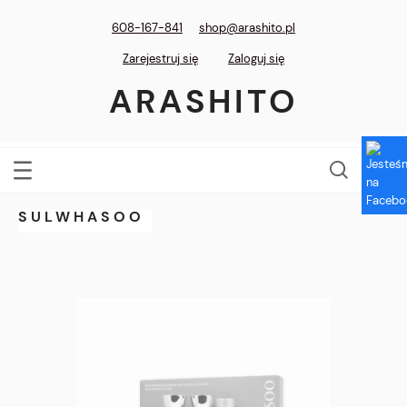
608-167-841
shop@arashito.pl
Zarejestruj się
Zaloguj się
ARASHITO
SULWHASOO