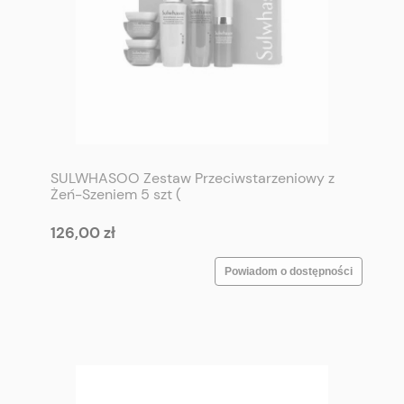
SULWHASOO Zestaw Przeciwstarzeniowy z
Żeń-Szeniem 5 szt (
toner+emulsja+serum+krem+krem pod oczy)
- SULWHASOO Concentrated Ginsing Anti
126,00 zł
Aging Kit (5 items)
Powiadom o dostępności