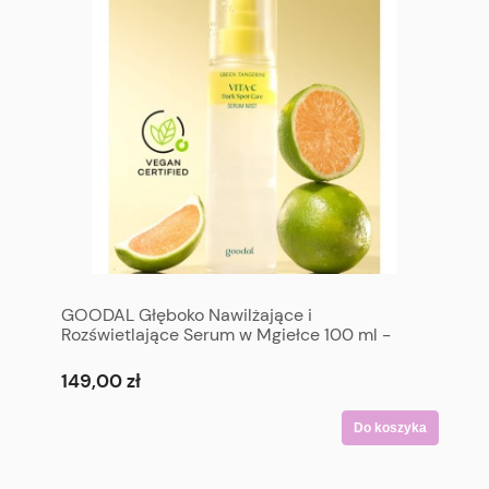
GOODAL Głęboko Nawilżające i
Rozświetlające Serum w Mgiełce 100 ml -
GOODAL Green Tangerine VITA-C Dark Spot
Care Serum Mist 100 ml
149,00 zł
Do koszyka