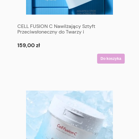
CELL FUSION C Nawilżający Sztyft
Przeciwsłoneczny do Twarzy i
CiałaSPF50+/PA+++ 19 g - CELL FUSION C
Aquatica Stick Sunscreen 100 SPF 50+/PA+++
159,00 zł
19 g
Do koszyka