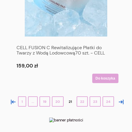
CELL FUSION C Rewitalizujące Płatki do
Twarzy z Wodą Lodowcową70 szt. - CELL
FUSION C Cooling Pad 70P
159,00 zł
Do koszyka
«
»
1
...
19
20
21
22
23
24