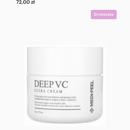
SPF50+ PA++++ 50 ml
72,00 zł
Do koszyka