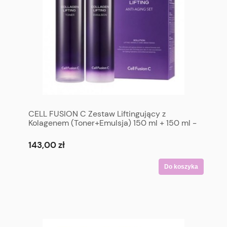
CELL FUSION C Zestaw Liftingujący z
Kolagenem (Toner+Emulsja) 150 ml + 150 ml -
CELL FUSION C Collagen Lifting Anti-Aging
Set (Toner+Emulsion) 150 ml + 150 ml
143,00 zł
Do koszyka