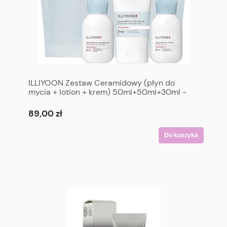
ILLIYOON Zestaw Ceramidowy (płyn do
mycia + lotion + krem) 50ml+50ml+30ml -
ILLIYOON Ceramide Ato Trial Kit - 1pack (3
items) 50ml+50ml+30ml
89,00 zł
Do koszyka