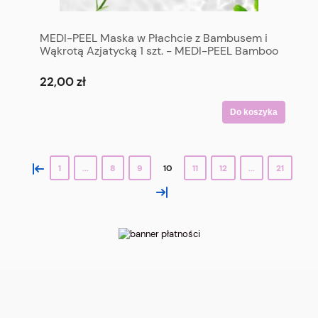
MEDI-PEEL Maska w Płachcie z Bambusem i
Wąkrotą Azjatycką 1 szt. - MEDI-PEEL Bamboo
Cica Bomb Calming Mask 1 p
22,00 zł
Do koszyka
«
1
...
8
9
10
11
12
...
21
»