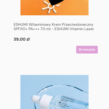
ESHUMI Witaminowy Krem Przeciwsłoneczny
SPF50+ PA+++ 70 ml - ESHUMI Vitamin Laser
Sunscreen 100 Sun Cream SPF50+ PA+++ 70
ml
39,00 zł
Do koszyka