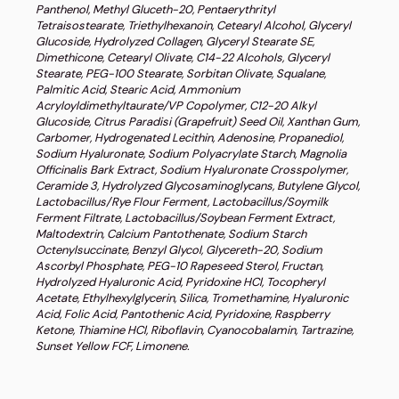
Panthenol, Methyl Gluceth-20, Pentaerythrityl
Tetraisostearate, Triethylhexanoin, Cetearyl Alcohol, Glyceryl
Glucoside, Hydrolyzed Collagen, Glyceryl Stearate SE,
Dimethicone, Cetearyl Olivate, C14-22 Alcohols, Glyceryl
Stearate, PEG-100 Stearate, Sorbitan Olivate, Squalane,
Palmitic Acid, Stearic Acid, Ammonium
Acryloyldimethyltaurate/VP Copolymer, C12-20 Alkyl
Glucoside, Citrus Paradisi (Grapefruit) Seed Oil, Xanthan Gum,
Carbomer, Hydrogenated Lecithin, Adenosine, Propanediol,
Sodium Hyaluronate, Sodium Polyacrylate Starch, Magnolia
Officinalis Bark Extract, Sodium Hyaluronate Crosspolymer,
Ceramide 3, Hydrolyzed Glycosaminoglycans, Butylene Glycol,
Lactobacillus/Rye Flour Ferment, Lactobacillus/Soymilk
Ferment Filtrate, Lactobacillus/Soybean Ferment Extract,
Maltodextrin, Calcium Pantothenate, Sodium Starch
Octenylsuccinate, Benzyl Glycol, Glycereth-20, Sodium
Ascorbyl Phosphate, PEG-10 Rapeseed Sterol, Fructan,
Hydrolyzed Hyaluronic Acid, Pyridoxine HCl, Tocopheryl
Acetate, Ethylhexylglycerin, Silica, Tromethamine, Hyaluronic
Acid, Folic Acid, Pantothenic Acid, Pyridoxine, Raspberry
Ketone, Thiamine HCl, Riboflavin, Cyanocobalamin, Tartrazine,
Sunset Yellow FCF, Limonene.