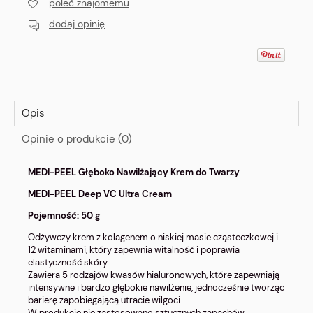
poleć znajomemu
dodaj opinię
Opis
Opinie o produkcie (0)
MEDI-PEEL Głęboko Nawilżający Krem do Twarzy
MEDI-PEEL Deep VC Ultra Cream
Pojemność: 50 g
Odżywczy krem z kolagenem o niskiej masie cząsteczkowej i
12 witaminami, który zapewnia witalność i poprawia
elastyczność skóry.
Zawiera 5 rodzajów kwasów hialuronowych, które zapewniają
intensywne i bardzo głębokie nawilżenie, jednocześnie tworząc
barierę zapobiegającą utracie wilgoci.
W produkcie nie zastosowano sztucznych zapachów