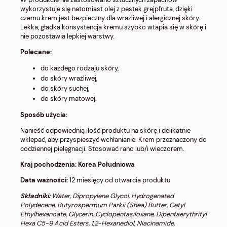
wykorzystuje się natomiast olej z pestek grejpfruta, dzięki
czemu krem jest bezpieczny dla wrażliwej i alergicznej skóry.
Lekka, gładka konsystencja kremu szybko wtapia się w skórę i
nie pozostawia lepkiej warstwy.
Polecane:
do każdego rodzaju skóry,
do skóry wrażliwej,
do skóry suchej,
do skóry matowej.
Sposób użycia:
Nanieść odpowiednią ilość produktu na skórę i delikatnie
wklepać, aby przyspieszyć wchłanianie. Krem przeznaczony do
codziennej pielęgnacji. Stosować rano lub/i wieczorem.
Kraj pochodzenia: Korea Południowa
Data ważności:
12 miesięcy od otwarcia produktu
Składniki:
Water, Dipropylene Glycol, Hydrogenated
Polydecene, Butyrospermum Parkii (Shea) Butter, Cetyl
Ethylhexanoate, Glycerin, Cyclopentasiloxane, Dipentaerythrityl
Hexa C5-9 Acid Esters, 1,2-Hexanediol, Niacinamide,