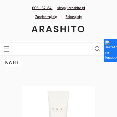
608-167-841
shop@arashito.pl
Zarejestruj się
Zaloguj się
ARASHITO
KAHI