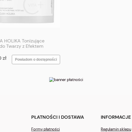
A HOLIKA Tonizujące
 do Twarzy z Efektem
etlenia 80 szt - HOLIKA
 Gold Kiwi Vita C Plus
 zł
Powiadom o dostępności
tening Toner Pad 80p
PŁATNOŚCI I DOSTAWA
INFORMACJE
Formy płatności
Regulamin sklepu