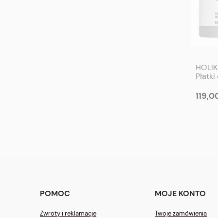
HOLIK
Płatki
Rozświ
HOLIKA
119,00
Brigh
POMOC
MOJE KONTO
Zwroty i reklamacje
Twoje zamówienia