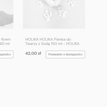
 Krem
HOLIKA HOLIKA Pianka do
90 ml
Twarzy z Sodą 150 ml - HOLIKA
HOLIKA Soda Pore Cleansing
ml
Deep Cleansing Foam 150 ml
42,00 zł
ępności
Powiadom o dostępności