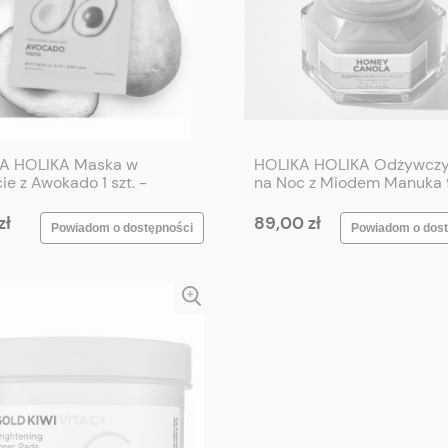
A HOLIKA Maska w
HOLIKA HOLIKA Odżywczy
ie z Awokado 1 szt. -
na Noc z Miodem Manuka 
A HOLIKA Pure Essence
- HOLIKA HOLIKA Honey
Sheet #Avocado 1 p
Sleeping Pack Canola 90 
zł
89,00 zł
Powiadom o dostępności
Powiadom o dost