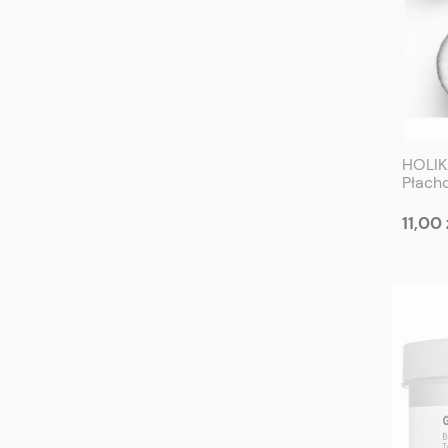
HOLIK
Płachc
HOLIK
Mask 
11,00 