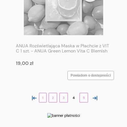
ANUA Rozświetlająca Maska w Płachcie z VIT
C 1 szt. - ANUA Green Lemon Vita C Blemish
Serum Mask 1 p
19,00 zł
Powiadom o dostępności
«
»
1
2
3
4
5