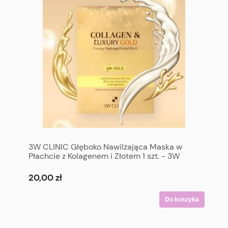
3W CLINIC Głęboko Nawilżająca Maska w
Płachcie z Kolagenem i Złotem 1 szt. - 3W
CLINIC Collagen & Luxury Gold Energy
Hydrogel Facial Mask 1 p
20,00 zł
Do koszyka