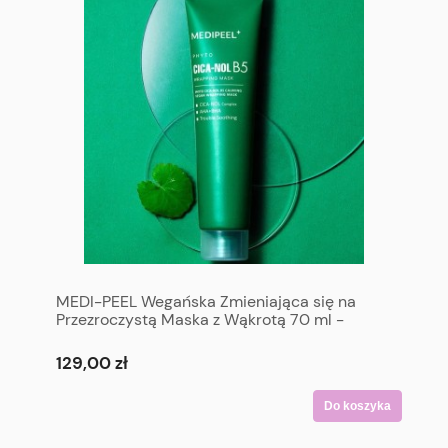
MEDI-PEEL Wegańska Zmieniająca się na
Przezroczystą Maska z Wąkrotą 70 ml -
MEDI-PEEL Phyto Cica-Nol B5 Calming
Wrapping Mask 70 ml
129,00 zł
Do koszyka