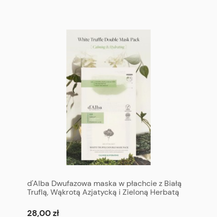
d'Alba Dwufazowa maska w płachcie z Białą
Truflą, Wąkrotą Azjatycką i Zieloną Herbatą
1szt. - d'Alba White Truffle Double Mask Pack 1
p
28,00 zł