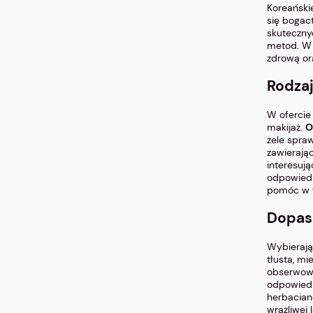
Koreański
się bogac
skuteczny
metod. W 
zdrową or
Rodza
W oferci
makijaż.
O
żele spraw
zawierając
interesują
odpowiedn
pomóc w w
Dopas
Wybieraj
tłusta, m
obserwowa
odpowiedn
herbacian
wrażliwej