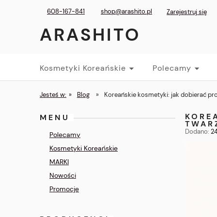
608-167-841
shop@arashito.pl
Zarejestruj się
ARASHITO
Kosmetyki Koreańskie
Polecamy
Jesteś w:
»
Blog
»
Koreańskie kosmetyki: jak dobierać pr
KORE
MENU
TWAR
Dodano:
2
Polecamy
Kosmetyki Koreańskie
MARKI
Nowości
Promocje