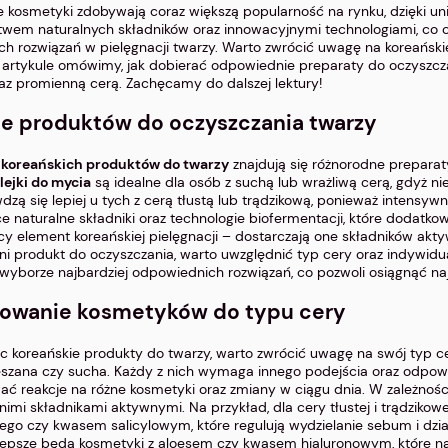
e kosmetyki zdobywają coraz większą popularność na rynku, dzięki uni
twem naturalnych składników oraz innowacyjnymi technologiami, co c
ch rozwiązań w pielęgnacji twarzy. Warto zwrócić uwagę na koreańskie
artykule omówimy, jak dobierać odpowiednie preparaty do oczyszczani
az promienną cerą. Zachęcamy do dalszej lektury!
je produktów do oczyszczania twarzy
e
koreańskich produktów do twarzy
znajdują się różnorodne preparaty
lejki do mycia
są idealne dla osób z suchą lub wrażliwą cerą, gdyż nie 
dzą się lepiej u tych z cerą tłustą lub trądzikową, ponieważ intensy
e naturalne składniki oraz technologie biofermentacji, które dodatko
cy element koreańskiej pielęgnacji – dostarczają one składników akty
i produkt do oczyszczania, warto uwzględnić typ cery oraz indywidu
yborze najbardziej odpowiednich rozwiązań, co pozwoli osiągnąć najl
owanie kosmetyków do typu cery
ąc
koreańskie produkty do twarzy
, warto zwrócić uwagę na swój typ cer
ieszana czy sucha. Każdy z nich wymaga innego podejścia oraz odpow
ć reakcje na różne kosmetyki oraz zmiany w ciągu dnia. W zależnoś
imi składnikami aktywnymi. Na przykład, dla cery tłustej i trądzikow
ego czy kwasem salicylowym, które regulują wydzielanie sebum i dział
 lepsze będą kosmetyki z aloesem czy kwasem hialuronowym, które naw