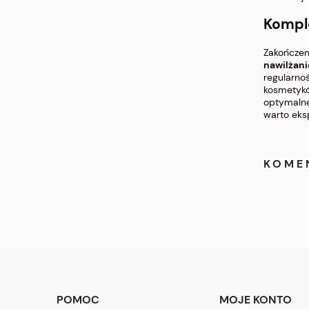
Komple
Zakończeni
nawilżani
regularno
kosmetykó
optymalne 
warto eks
KOME
POMOC
MOJE KONTO