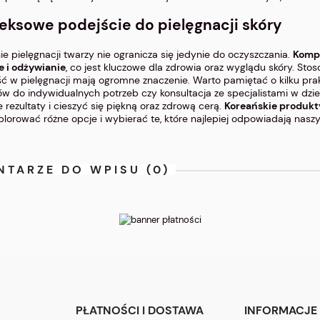
ksowe podejście do pielęgnacji skóry
e pielęgnacji twarzy nie ogranicza się jedynie do oczyszczania.
Kompl
e i odżywianie
, co jest kluczowe dla zdrowia oraz wyglądu skóry. St
ść w pielęgnacji mają ogromne znaczenie. Warto pamiętać o kilku pr
w do indywidualnych potrzeb czy konsultacja ze specjalistami w dzie
rezultaty i cieszyć się piękną oraz zdrową cerą.
Koreańskie produkt
plorować różne opcje i wybierać te, które najlepiej odpowiadają na
NTARZE DO WPISU (0)
PŁATNOŚCI I DOSTAWA
INFORMACJE