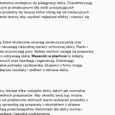
kalnemu podejściu do pielęgnacji skóry. Charakteryzują
zyni je atrakcyjnymi dla osób poszukujących
 produkty do twarzy, które różnią się od tradycyjnych
a twarzy, aby uzyskać najlepsze efekty i cieszyć się
, które skutecznie usuwają zanieczyszczenia oraz
naruszają naturalnej bariery ochronnej skóry. Pianki i
wniej oczyszczają pory. Należy zwrócić uwagę na preparaty
wo odżywiają skórę.
Maseczki w płachcie
to kolejny
wnych oraz nawilżają i regenerują. Dobierając
alne potrzeby użytkownika. Eksperci z firmy mogą
epsze rezultaty i zadbać o zdrowie skóry.
y. Istnieje kilka rodzajów skóry, takich jak normalna,
iednich preparatów. Aby określić swój typ, można
ci od problemów skórnych warto wybierać produkty z
ej sprawdzą się preparaty z ekstraktem z drzewa
ają przeciwzapalnie. Natomiast dla skóry suchej i
ilżają i łagodzą podrażnienia.