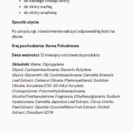
do każdego rodzaju skóry,
do skóry suchej,
do skóry wrażliwej.
Sposób użycia:
Po umyciu rąk, równomiernie nałożyć odpowiednią ilość na
dłonie.
Kraj pochodzenia: Korea Południowa
Data ważności:
12 miesięcy od otwarcia produktu
Składniki:
Water, Dipropylene
Glycol, Cyclopentasiloxane, Glycerin, Butylene
Glycol, Glycereth-26, Cyclohexasiloxane, Camellia Sinensis
Leaf Extract, Cetearyl Olivate, Phenoxyethanol, Sorbitan
Olivate, Acrylates/C10-30 Alkyl Acrylate
Crosspolymer, Polymethylsilsesquioxane,
Alcohol,Triethanolamine, Fragrance, Ethylhexylglycerin, Sodium
Hyaluronate, Camellia Japonica Leaf Extract, Citrus Unshiu
Peel Extract, Opuntia Coccinellifera Fruit Extract, Orchid
Extract, Disodium EDTA