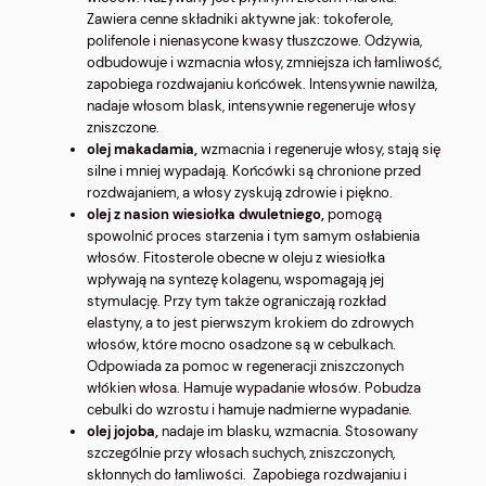
Zawiera cenne składniki aktywne jak: tokoferole,
polifenole i nienasycone kwasy tłuszczowe. Odżywia,
odbudowuje i wzmacnia włosy, zmniejsza ich łamliwość,
zapobiega rozdwajaniu końcówek. Intensywnie nawilża,
nadaje włosom blask, intensywnie regeneruje włosy
zniszczone.
olej makadamia,
wzmacnia i regeneruje włosy, stają się
silne i mniej wypadają. Końcówki są chronione przed
rozdwajaniem, a włosy zyskują zdrowie i piękno.
olej z nasion wiesiołka dwuletniego,
pomogą
spowolnić proces starzenia i tym samym osłabienia
włosów. Fitosterole obecne w oleju z wiesiołka
wpływają na syntezę kolagenu, wspomagają jej
stymulację. Przy tym także ograniczają rozkład
elastyny, a to jest pierwszym krokiem do zdrowych
włosów, które mocno osadzone są w cebulkach.
Odpowiada za pomoc w regeneracji zniszczonych
włókien włosa. Hamuje wypadanie włosów. Pobudza
cebulki do wzrostu i hamuje nadmierne wypadanie.
olej jojoba,
nadaje im blasku, wzmacnia. Stosowany
szczególnie przy włosach suchych, zniszczonych,
skłonnych do łamliwości. Zapobiega rozdwajaniu i