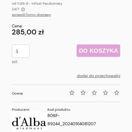
od 11,99 zł
- InPost Paczkomaty
24/7
sprawdź formy dostawy
Cena nie zawiera ewentualnych kosztów płatności
Cena:
285,00 zł
DO KOSZYKA
szt.
dodaj do przechowalni
Ocena:
Producent:
Kod produktu:
806F-
89244_20240914081207