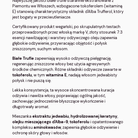
Najwyższej jakości białe trufle starannie ekstrahowane z
Piemontu we Włoszech, wzbogacone tokoferolem (witaminą
E) stanowią charakterystyczny składnik d'Alba Trufferol, który
jest bogaty w przeciwutleniacze.
Certyfikowany produkt wegański, po skrupulatnych testach
przeprowadzonych przez włoską markę V, złoty stosunek 7:3
esencji nawilżającej i warstwy odżywczego oleju zapewnia
głębokie odżywienie, przywracając objętość i połysk
zniszczonym, suchym włosom.
Białe Trufle
zapewniają wysoko odżywczą pielęgnację,
regenerując zniszczone włosy bez użycia agresywnych
środków chemicznych. Różne składniki odżywcze zawarte w
tokoferolu
, w tym
witamina E
, nadają włosom jedwabisty
połysk i nie puszą się.
Lekka konsystencja, ta wysoce skoncentrowana kuracja
odżywia i nawilża włosy, poprawiając ogólną jakość,
zachowując jednocześnie błyszczące wykończenie i
długotrwały aromat.
Mieszanka
ekstraktu jedwabiu
,
hydrolizowanej keratyny
,
olejku mieszającego d'Alba-9
,
tokoferolu
i opatentowanego
kompleksu
aminokwasów
, zapewnia głębokie odżywienie i
ochronę skóry głowy i włosów.