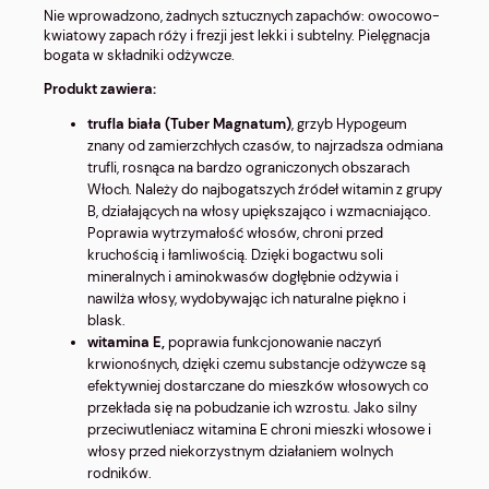
Nie wprowadzono, żadnych sztucznych zapachów: owocowo-
kwiatowy zapach róży i frezji jest lekki i subtelny. Pielęgnacja
bogata w składniki odżywcze.
Produkt zawiera:
trufla biała (Tuber Magnatum)
, grzyb Hypogeum
znany od zamierzchłych czasów, to najrzadsza odmiana
trufli, rosnąca na bardzo ograniczonych obszarach
Włoch. Należy do najbogatszych źródeł witamin z grupy
B, działających na włosy upiększająco i wzmacniająco.
Poprawia wytrzymałość włosów, chroni przed
kruchością i łamliwością. Dzięki bogactwu soli
mineralnych i aminokwasów dogłębnie odżywia i
nawilża włosy, wydobywając ich naturalne piękno i
blask.
witamina E,
poprawia funkcjonowanie naczyń
krwionośnych, dzięki czemu substancje odżywcze są
efektywniej dostarczane do mieszków włosowych co
przekłada się na pobudzanie ich wzrostu. Jako silny
przeciwutleniacz witamina E chroni mieszki włosowe i
włosy przed niekorzystnym działaniem wolnych
rodników.