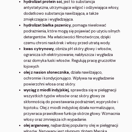
hydrolizat protein soi,
jest to substancja
antystatyczna, utrzymująca wilgoć i odżywiająca włosy,
dodatkowo substancja nawilżająca, a także
zmiękczająca i wygładzająca.
hydrolizat białka pszenicy,
pomaga niwelować
podrażnienia, które mogą się pojawiać po użyciu silnych
detergentów. Ma właściwości filmotwórcze, dzięki
czemu chroni naskórek i włosy przed utratą wody.
kwas cytrynowy,
obniża pH skóry głowy i włosów,
ogranicza ich elektryzowanie, nabłyszcza i wygładza
oraz domyka łuski włosów. Regulują pracę gruczołów
łojowych
olej z nasion słonecznika,
działa nawilżająco,
ochronnie i kondycjonująco. Wpływa na wygładzenie
powierzchni włosa oraz skóry.
wyciąg z miodli indyjskiej,
sprawdza się w pielęgnacji
wszystkich typów włosów oraz skóry głowy ze
skłonnością do powstawania podrażnień, wyprysków i
łojotoku. Olej z miodli indyjskiej działa normalizująco,
przywraca prawidłowe funkcje skórze głowy. Wzmacnia
włosy oraz zmniejsza ich wypadanie.
olej arganowy,
najbardziej popularny olej w pielęgnacji
włosów. Nazywany jest płynnym złotem Maroka.