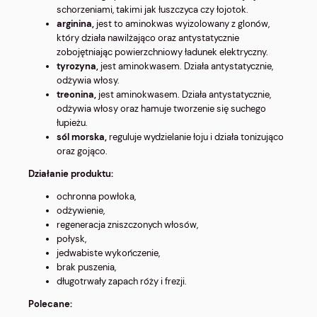
schorzeniami, takimi jak łuszczyca czy łojotok.
arginina,
jest to aminokwas wyizolowany z glonów,
który działa nawilżająco oraz antystatycznie
zobojętniając powierzchniowy ładunek elektryczny.
tyrozyna,
jest aminokwasem. Działa antystatycznie,
odżywia włosy.
treonina,
jest aminokwasem. Działa antystatycznie,
odżywia włosy oraz hamuje tworzenie się suchego
łupieżu.
sól morska,
reguluje wydzielanie łoju i działa tonizująco
oraz gojąco.
Działanie produktu:
ochronna powłoka,
odżywienie,
regeneracja zniszczonych włosów,
połysk,
jedwabiste wykończenie,
brak puszenia,
długotrwały zapach róży i frezji.
Polecane: