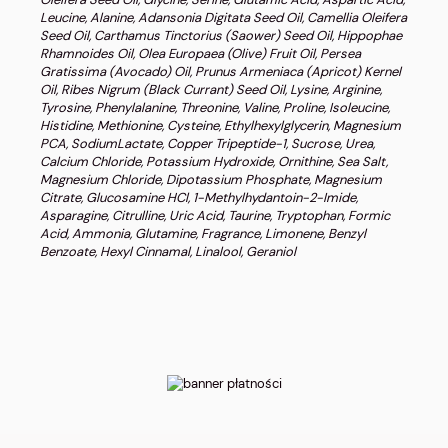
Leucine, Alanine, Adansonia Digitata Seed Oil, Camellia Oleifera
Seed Oil, Carthamus Tinctorius (Saower) Seed Oil, Hippophae
Rhamnoides Oil, Olea Europaea (Olive) Fruit Oil, Persea
Gratissima (Avocado) Oil, Prunus Armeniaca (Apricot) Kernel
Oil, Ribes Nigrum (Black Currant) Seed Oil, Lysine, Arginine,
Tyrosine, Phenylalanine, Threonine, Valine, Proline, Isoleucine,
Histidine, Methionine, Cysteine, Ethylhexylglycerin, Magnesium
PCA, SodiumLactate, Copper Tripeptide-1, Sucrose, Urea,
Calcium Chloride, Potassium Hydroxide,
Ornithine, Sea Salt,
Magnesium Chloride, Dipotassium Phosphate, Magnesium
Citrate, Glucosamine HCl, 1-Methylhydantoin-2-Imide,
Asparagine, Citrulline, Uric Acid, Taurine, Tryptophan, Formic
Acid, Ammonia, Glutamine, Fragrance, Limonene, Benzyl
Benzoate, Hexyl Cinnamal, Linalool, Geraniol