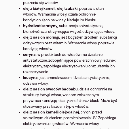
puszeniu się włosów.
olej z białej kameli, olej tsubaki,
poprawia stan
włosów. Wzmacnia włosy, działa ochronnie i
kondycjonująco na włosy. Nadaje im blasku.
hydrolizat keratyny,
substancja antystatyczna,
błonotwórcza, utrzymująca wilgoć, odżywiająca włosy.
olej z nasion moringi,
jest bogatym źródłem substancji
odżywczych oraz witamin. Wzmacnia włosy, poprawia
kondycję włosów.
seryna,
w produktach do włosów ma działanie
antystatyczne, zobojętniające powierzchniowy ładunek
elektryczny, zapobiega elektryzowaniu oraz ułatwia ich
rozczesywanie.
leucyna,
jest aminokwasem. Działa antystatycznie,
odżywia włosy.
olej z nasion owoców baobabu,
działa ochronnie na
strukturę łodygi włosa, włosom zniszczonym
przywraca kondycję, elastyczność oraz blask. Może być
stosowany przy każdym typie włosów.
olej z nasion kamelii olejodajnej,
chroni przed
szkodliwym działaniem promieniowania UV. Zapobiega
elektryzowaniu się włosów. Wzmacnia włosy,