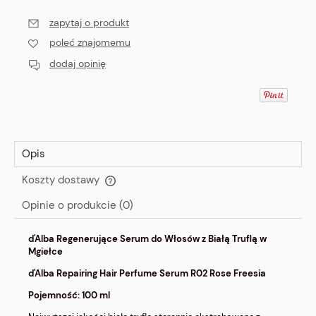
zapytaj o produkt
poleć znajomemu
dodaj opinię
Opis
Koszty dostawy
Cena nie zawiera ewentualnych kosztów płatności
Opinie o produkcie (0)
d'Alba Regenerujące Serum do Włosów z Białą Truflą w
Mgiełce
d'Alba Repairing Hair Perfume Serum R02 Rose Freesia
Pojemność: 100 ml