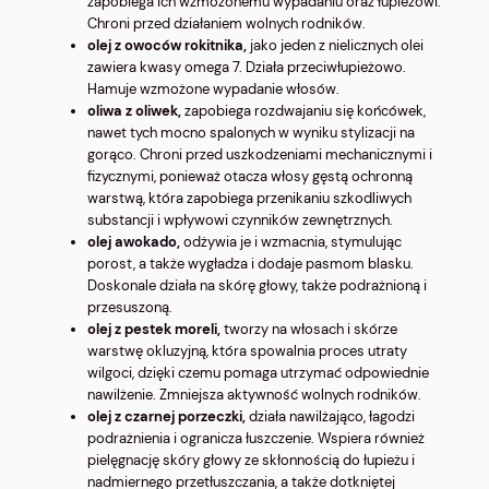
zapobiega ich wzmożonemu wypadaniu oraz łupieżowi.
Chroni przed działaniem wolnych rodników.
olej z owoców rokitnika,
jako jeden z nielicznych olei
zawiera kwasy omega 7. Działa przeciwłupieżowo.
Hamuje wzmożone wypadanie włosów.
oliwa z oliwek,
z
apobiega rozdwajaniu się końcówek,
nawet tych mocno spalonych w wyniku stylizacji na
gorąco. Chroni przed uszkodzeniami mechanicznymi i
fizycznymi, ponieważ otacza włosy gęstą ochronną
warstwą, która zapobiega przenikaniu szkodliwych
substancji i wpływowi czynników zewnętrznych.
olej awokado,
o
dżywia je i wzmacnia, stymulując
porost, a także wygładza i dodaje pasmom blasku.
Doskonale działa na skórę głowy, także podrażnioną i
przesuszoną.
olej z pestek moreli,
tworzy na włosach i skórze
warstwę okluzyjną, która spowalnia proces utraty
wilgoci, dzięki czemu pomaga utrzymać odpowiednie
nawilżenie. Zmniejsza aktywność wolnych rodników.
olej z czarnej porzeczki,
działa nawilżająco, łagodzi
podrażnienia i ogranicza łuszczenie. Wspiera również
pielęgnację skóry głowy ze skłonnością do łupieżu i
nadmiernego przetłuszczania, a także dotkniętej