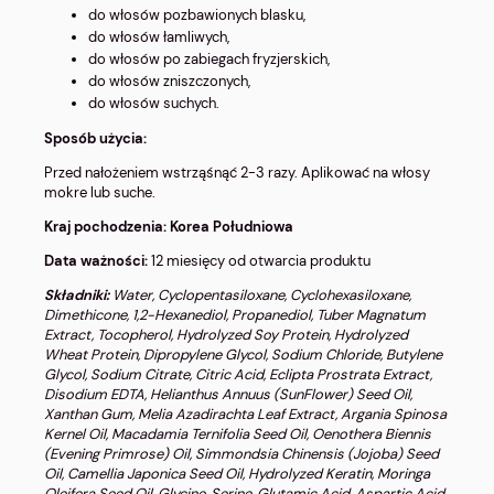
do włosów pozbawionych blasku,
do włosów łamliwych,
do włosów po zabiegach fryzjerskich,
do włosów zniszczonych,
do włosów suchych.
Sposób użycia:
Przed nałożeniem wstrząśnąć 2-3 razy. Aplikować na włosy
mokre lub suche.
Kraj pochodzenia: Korea Południowa
Data ważności:
12 miesięcy od otwarcia produktu
Składniki:
Water, Cyclopentasiloxane, Cyclohexasiloxane,
Dimethicone, 1,2-Hexanediol, Propanediol, Tuber Magnatum
Extract, Tocopherol, Hydrolyzed Soy Protein, Hydrolyzed
Wheat Protein, Dipropylene Glycol, Sodium Chloride, Butylene
Glycol, Sodium Citrate, Citric Acid, Eclipta Prostrata Extract,
Disodium EDTA, Helianthus Annuus (SunFlower) Seed Oil,
Xanthan Gum, Melia Azadirachta Leaf Extract, Argania Spinosa
Kernel Oil, Macadamia Ternifolia Seed Oil, Oenothera Biennis
(Evening Primrose) Oil, Simmondsia Chinensis (Jojoba) Seed
Oil, Camellia Japonica Seed Oil, Hydrolyzed Keratin, Moringa
Oleifera Seed Oil, Glycine, Serine, Glutamic Acid, Aspartic Acid,