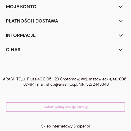
MOJE KONTO
PŁATNOŚCI I DOSTAWA
INFORMACJE
O NAS
ARASHITO, ul. Piusa 40 B 05-123 Chotomów, woj. mazowieckie, tel.
608-
167-841
, mail:
shop@arashito.pl
, NIP: 5272443346
pokaż pełną wersję strony
Sklep internetowy Shoper.pl