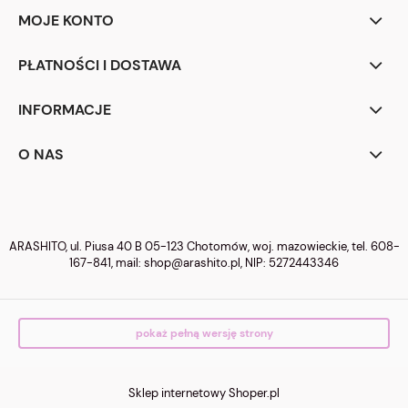
MOJE KONTO
PŁATNOŚCI I DOSTAWA
INFORMACJE
O NAS
ARASHITO, ul. Piusa 40 B 05-123 Chotomów, woj. mazowieckie, tel.
608-
167-841
, mail:
shop@arashito.pl
, NIP: 5272443346
pokaż pełną wersję strony
Sklep internetowy Shoper.pl