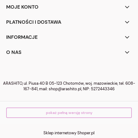
MOJE KONTO
PŁATNOŚCI I DOSTAWA
INFORMACJE
O NAS
ARASHITO, ul. Piusa 40 B 05-123 Chotomów, woj. mazowieckie, tel.
608-
167-841
, mail:
shop@arashito.pl
, NIP: 5272443346
pokaż pełną wersję strony
Sklep internetowy Shoper.pl