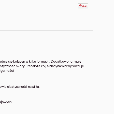
ajduje się kolagen w kilku formach. Dodatkowo formułę
styczność skóry. Trehaloza koi, a niacynamid wyrównuje
jędrności.
awia elastyczność, nawilża.
łojowych.