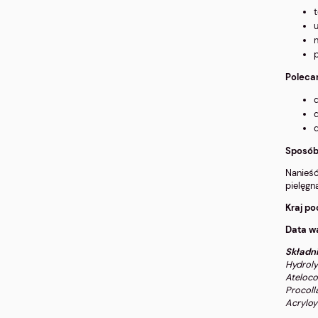
t
u
n
Poleca
d
d
Sposób
Nanieść
pielęgn
Kraj p
Data w
Składni
Hydroly
Ateloco
Procoll
Acryloy