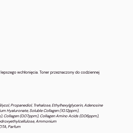
 lepszego wchłonięcia. Toner przeznaczony do codziennej
lycol, Propanediol, Trehalose, Ethylhexylglycerin, Adenosine
ium Hyaluronate, Soluble Collagen (10.12ppm),
), Collagen (0.07ppm), Collagen Amino Acids (0.06ppm),
ydroxyethylcellulose, Ammonium
DTA, Parfum