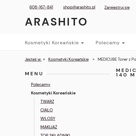
608-167-841
shop@arashito.pl
Zarejestruj się
ARASHITO
Kosmetyki Koreańskie
Polecamy
Jesteś w:
»
Kosmetyki Koreańskie
»
MEDICUBE Toner z Pot
MEDI
MENU
140 M
Polecamy
Kosmetyki Koreańskie
TWARZ
CIAŁO
WŁOSY
MAKIJAŻ
TOP SKŁADNIKI