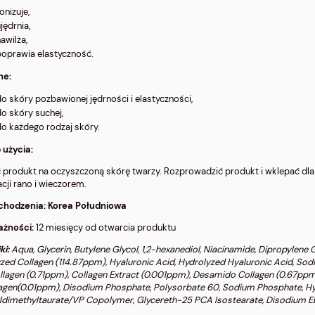
onizuje,
jędrnia,
awilża,
poprawia elastyczność.
ne:
o skóry pozbawionej jędrności i elastyczności,
o skóry suchej,
do każdego rodzaj skóry.
 użycia:
 produkt na oczyszczoną skórę twarzy. Rozprowadzić produkt i wklepać dla
acji rano i wieczorem.
ochodzenia: Korea Południowa
ażności:
12 miesięcy od otwarcia produktu
ki:
Aqua, Glycerin, Butylene Glycol, 1,2-hexanediol, Niacinamide, Dipropylene G
zed Collagen (114.87ppm), Hyaluronic Acid, Hydrolyzed Hyaluronic Acid, Sod
llagen (0.71ppm), Collagen Extract (0.001ppm), Desamido Collagen (0.67ppm
agen(0.01ppm), Disodium Phosphate, Polysorbate 60, Sodium Phosphate, H
ldimethyltaurate/VP Copolymer, Glycereth-25 PCA Isostearate, Disodium E