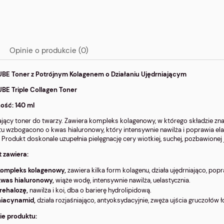
Opinie o produkcie (0)
BE Toner z Potrójnym Kolagenem o Działaniu Ujędrniającym
BE Triple Collagen Toner
ość: 140 ml
ający toner do twarzy. Zawiera kompleks kolagenowy, w którego składzie zn
u wzbogacono o kwas hialuronowy, który intensywnie nawilża i poprawia ela
. Produkt doskonale uzupełnia pielęgnację cery wiotkiej, suchej, pozbawionej 
 zawiera:
kompleks kolagenowy,
zawiera kilka form kolagenu, działa ujędrniająco, popr
kwas hialuronowy,
wiąże wodę, intensywnie nawilża, uelastycznia.
trehalozę,
nawilża i koi, dba o barierę hydrolipidową.
niacynamid,
działa rozjaśniająco, antyoksydacyjnie, zwęża ujścia gruczołów 
ie produktu: