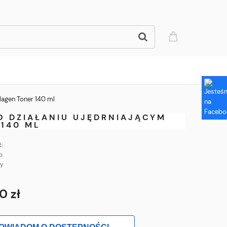
lagen Toner 140 ml
O DZIAŁANIU UJĘDRNIAJĄCYM
 140 ML
:
o
ny
0 zł