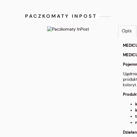
PACZKOMATY INPOST
Opis
MEDICU
MEDICU
Pojemn
Ujędrni
produkt
koloryt
Produkt
Działan