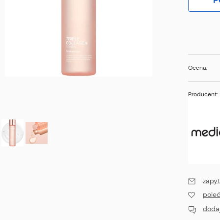
P
Ocena:
Producent:
zapyt
pole
dodaj