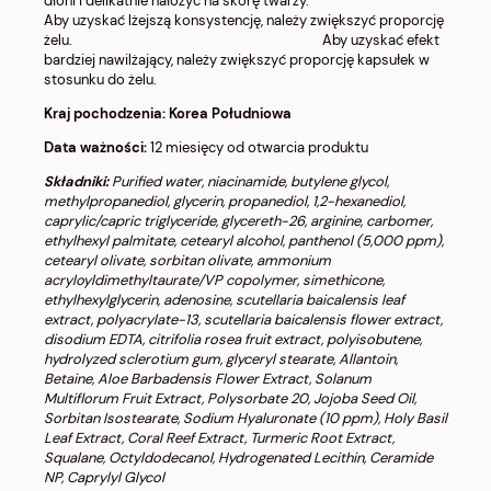
dłoni i delikatnie nałożyć na skórę twarzy.
Aby uzyskać lżejszą konsystencję, należy zwiększyć proporcję
żelu. Aby uzyskać efekt
bardziej nawilżający, należy zwiększyć proporcję kapsułek w
stosunku do żelu.
Kraj pochodzenia: Korea Południowa
Data ważności:
12 miesięcy od otwarcia produktu
Składniki:
Purified water, niacinamide, butylene glycol,
methylpropanediol, glycerin, propanediol, 1,2-hexanediol,
caprylic/capric triglyceride, glycereth-26, arginine, carbomer,
ethylhexyl palmitate, cetearyl alcohol, panthenol (5,000 ppm),
cetearyl olivate, sorbitan olivate, ammonium
acryloyldimethyltaurate/VP copolymer, simethicone,
ethylhexylglycerin, adenosine, scutellaria baicalensis leaf
extract, polyacrylate-13, scutellaria baicalensis flower extract,
disodium EDTA, citrifolia rosea fruit extract, polyisobutene,
hydrolyzed sclerotium gum, glyceryl stearate, Allantoin,
Betaine, Aloe Barbadensis Flower Extract, Solanum
Multiflorum Fruit Extract, Polysorbate 20, Jojoba Seed Oil,
Sorbitan Isostearate, Sodium Hyaluronate (10 ppm), Holy Basil
Leaf Extract, Coral Reef Extract, Turmeric Root Extract,
Squalane, Octyldodecanol, Hydrogenated Lecithin, Ceramide
NP, Caprylyl Glycol