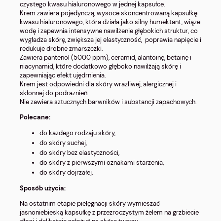
czystego kwasu hialuronowego w jednej kapsułce.
Krem zawiera pojedynczą, wysoce skoncentrowaną kapsułkę
kwasu hialuronowego, która działa jako silny humektant, wiąże
wodę i zapewnia intensywne nawilżenie głębokich struktur, co
wygładza skórę, zwiększa jej elastyczność, poprawia napięcie i
redukuje drobne zmarszczki.
Zawiera pantenol (5000 ppm), ceramid, alantoinę, betainę i
niacynamid, które dodatkowo głęboko nawilżają skórę i
zapewniając efekt ujędrnienia.
Krem jest odpowiedni dla skóry wrażliwej, alergicznej i
skłonnej do podrażnień.
Nie zawiera sztucznych barwników i substancji zapachowych.
Polecane:
do każdego rodzaju skóry,
do skóry suchej,
do skóry bez elastyczności,
do skóry z pierwszymi oznakami starzenia,
do skóry dojrzałej.
Sposób użycia:
Na ostatnim etapie pielęgnacji skóry wymieszać
jasnoniebieską kapsułkę z przezroczystym żelem na grzbiecie