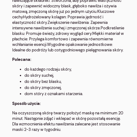
nawilżające składniki. Stworzona, aby poprawić elastyczność
skóry i zapewnić widoczny blask, głęboko nawilża i ożywia
matową, zmęczoną skórę już po jednym użyciu.Kluczowe
cechyHydrożelowany kolagen: Poprawia jędrność i
elastyczność skóry.Zwiększenie nawilżenia: Zapewnia
intensywne nawilżenie suchej i zmęczonej skórze.Podkreślenie
blasku: Promuje świeży, zdrowy wygląd cery.Miękki materiał w
płachcie: Przylega komfortowo i zapewnia równomierne
wchłanianie esencji.Wygodne opakowanie jednostkowe:
Idealne do podróży lub cotygodniowego pielęgnowania skóry.
Polecana:
do każdego rodzaju skóry,
do skóry suchej,
do skóry bez blasku,
do skóry zmęczonej,
dom stóry z oznakami starzenia.
Sposób użycia:
Na oczyszczoną skórę twarzy położyć maskę na minimum 20
minut. Następnie zdjąć i wklepać w skórę pozostałą esencję.
Dla wzmocnienia efektu nawilżenia zalecane jest stosowanie
maski 2-3 razy w tygodniu.