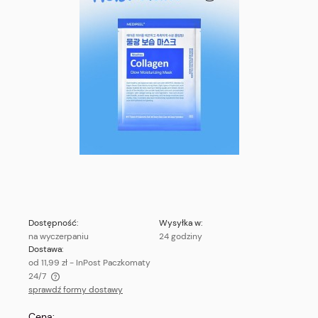
Dostępność:
Wysyłka w:
na wyczerpaniu
24 godziny
Dostawa:
od 11,99 zł
- InPost Paczkomaty
24/7
sprawdź formy dostawy
Cena nie zawiera ewentualnych kosztów płatności
Cena: