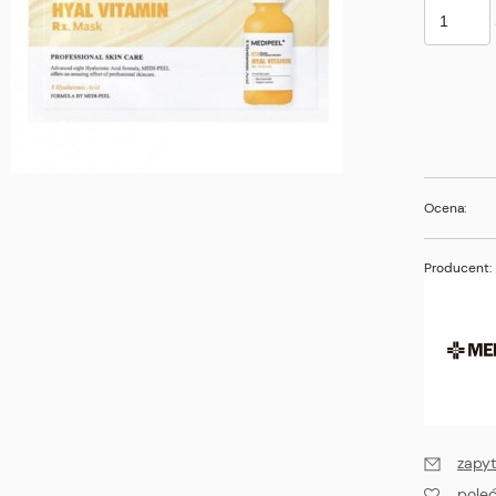
Ocena:
Producent:
zapyt
pole