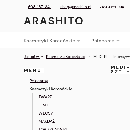
608-167-841
shop@arashito.pl
Zarejestruj się
ARASHITO
Kosmetyki Koreańskie
Polecamy
Jesteś w:
»
Kosmetyki Koreańskie
»
MEDI-PEEL Intensywni
MEDI
MENU
SZT. 
Polecamy
Kosmetyki Koreańskie
TWARZ
CIAŁO
WŁOSY
MAKIJAŻ
TOP SKŁADNIKI