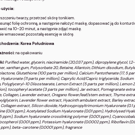
 użycia:
szczeniu twarzy, przetrzeć skórę tonikiem.
 usunąć folię ochronną, a następnie nałożyć maskę, dopasować ją do konturów 
wić na 10–20 minut, a następnie zdjąć maskę.
nie wmasować pozostałą esencję w skórę.
ochodzenia: Korea Południowa
ażności:
na opakowaniu
ki:
Purified water, glycerin, niacinamide (20,037 ppm), dipropylene glycol, 1,2
r, xanthan gum, Polysorbate 20, Betaine, Allantoin, Dithium disodium, Butylen
lactone, Glutathione (100 parts per million), Calcium Pantothenate (17, 5 par
Hyaluronate (11 parts per million), Caprylic Acid/Capric triglyceride, Sodiu
, Polyglyceryl-10 Diisostearate, Lemon Extract (5 parts per million), Lemon Zes
ion), tocopheryl acetate (3 parts per million), Jar extract, Pomegranate extrac
e, Collagen, Lavender extract, Oregano flower/leaf/stem extract, Thyme extr
ylglycerin, Lavender flower extract, Hyacinth ambulant extract, Barley extract
, Collagen extract, Silicon dioxide, Hydroxypropyltrimonium Hyaluronate (0.1
ine (0.01 ppm), Acetylated Sodium Hyaluronate (0.01 ppm), Hydrolysed Hyalur
5 ppm), Sodium hyaluronate crosslinking polymer (0.001 ppm), Cyanocobal
ocopherol (0.001 ppm), Potassium hyaluronate (0.0002 ppm), Riboflavin (0.00
 ppm), beta-carotene (0.0001 ppm), fragrance