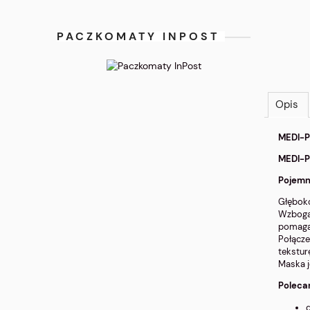
PACZKOMATY INPOST
Opis
MEDI-P
MEDI-P
Pojemno
Głęboko
Wzbogac
pomaga 
Połącze
tekstur
Maska j
Poleca