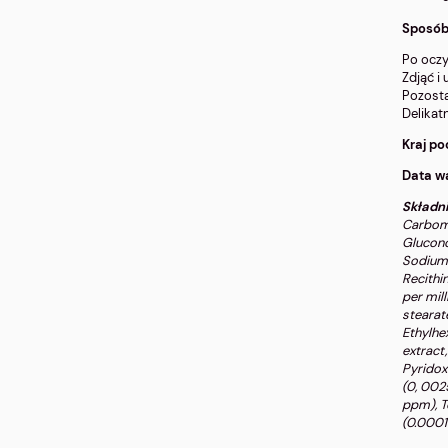
Sposób
Po oczy
Zdjąć i
Pozosta
Delikat
Kraj p
Data w
Składni
Carbome
Glucono
Sodium 
Recithin
per mill
stearat
Ethylhex
extract
Pyridox
(0, 002
ppm), T
(0.0001