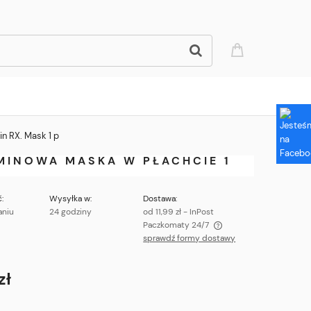
n RX. Mask 1 p
MINOWA MASKA W PŁACHCIE 1
:
Wysyłka w:
Dostawa:
aniu
24 godziny
od 11,99 zł
- InPost
Paczkomaty 24/7
sprawdź formy dostawy
Cena nie zawiera ewentualnych kosztów
płatności
zł