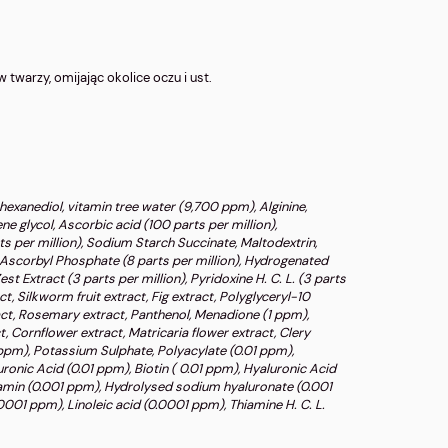
twarzy, omijając okolice oczu i ust.
-hexanediol, vitamin tree water (9,700 ppm), Alginine,
e glycol, Ascorbic acid (100 parts per million),
ts per million), Sodium Starch Succinate, Maltodextrin,
m Ascorbyl Phosphate (8 parts per million), Hydrogenated
t Extract (3 parts per million), Pyridoxine H. C. L. (3 parts
t, Silkworm fruit extract, Fig extract, Polyglyceryl-10
act, Rosemary extract, Panthenol, Menadione (1 ppm),
, Cornflower extract, Matricaria flower extract, Clery
 ppm), Potassium Sulphate, Polyacylate (0.01 ppm),
onic Acid (0.01 ppm), Biotin ( 0.01 ppm), Hyaluronic Acid
amin (0.001 ppm), Hydrolysed sodium hyaluronate (0.001
01 ppm), Linoleic acid (0.0001 ppm), Thiamine H. C. L.