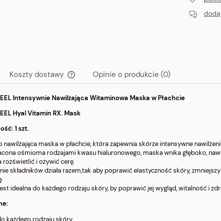
dodaj
Koszty dostawy
Opinie o produkcie (0)
EEL Intensywnie Nawilżająca Witaminowa Maska w Płachcie
Cena nie zawiera ewentualnych kosztów
płatności
EEL Hyal Vitamin RX. Mask
ść: 1 szt.
 nawilżająca maska w płachcie, która zapewnia skórze intensywne nawilżenie
ona ośmioma rodzajami kwasu hialuronowego, maska wnika głęboko, nawil
rozświetlić i ożywić cerę.
nie składników działa razem,tak aby poprawić elastyczność skóry, zmniejsz
ę.
est idealna do każdego rodzaju skóry, by poprawić jej wygląd, witalność i zd
ne:
do każdego rodzaju skóry.