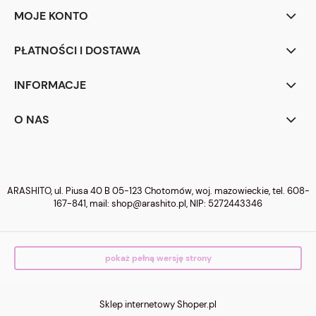
MOJE KONTO
PŁATNOŚCI I DOSTAWA
INFORMACJE
O NAS
ARASHITO, ul. Piusa 40 B 05-123 Chotomów, woj. mazowieckie, tel.
608-
167-841
, mail:
shop@arashito.pl
, NIP: 5272443346
pokaż pełną wersję strony
Sklep internetowy Shoper.pl