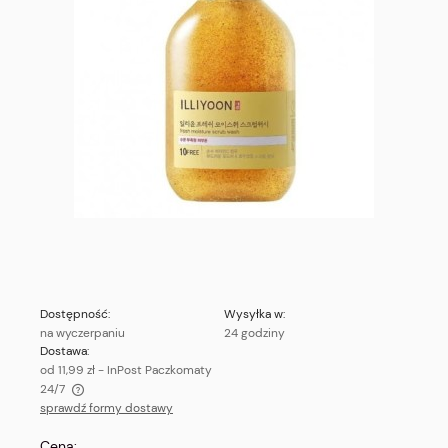
Dostępność:
Wysyłka w:
na wyczerpaniu
24 godziny
Dostawa:
od 11,99 zł
- InPost Paczkomaty
24/7
sprawdź formy dostawy
Cena nie zawiera ewentualnych kosztów płatności
Cena: