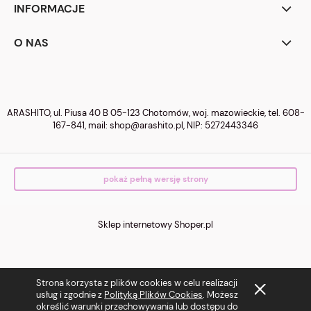
INFORMACJE
O NAS
ARASHITO, ul. Piusa 40 B 05-123 Chotomów, woj. mazowieckie, tel.
608-
167-841
, mail:
shop@arashito.pl
, NIP: 5272443346
pokaż pełną wersję strony
Sklep internetowy Shoper.pl
Strona korzysta z plików cookies w celu realizacji
usług i zgodnie z
Polityką Plików Cookies
. Możesz
określić warunki przechowywania lub dostępu do