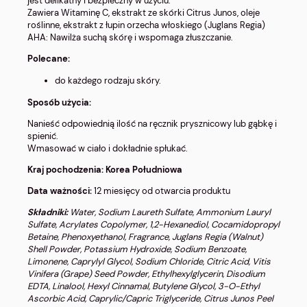
jest delikatny i bezpieczny w użyciu.
Zawiera Witaminę C, ekstrakt ze skórki Citrus Junos, oleje
roślinne, ekstrakt z łupin orzecha włoskiego (Juglans Regia)
AHA: Nawilża suchą skórę i wspomaga złuszczanie.
Polecane:
do każdego rodzaju skóry.
Sposób użycia:
Nanieść odpowiednią ilość na ręcznik prysznicowy lub gąbkę i
spienić.
Wmasować w ciało i dokładnie spłukać.
Kraj pochodzenia: Korea Południowa
Data ważności:
12 miesięcy od otwarcia produktu
Składniki:
Water, Sodium Laureth Sulfate, Ammonium Lauryl
Sulfate, Acrylates Copolymer, 1,2-Hexanediol, Cocamidopropyl
Betaine, Phenoxyethanol, Fragrance, Juglans Regia (Walnut)
Shell Powder, Potassium Hydroxide, Sodium Benzoate,
Limonene, Caprylyl Glycol, Sodium Chloride, Citric Acid, Vitis
Vinifera (Grape) Seed Powder, Ethylhexylglycerin, Disodium
EDTA, Linalool, Hexyl Cinnamal, Butylene Glycol, 3-O-Ethyl
Ascorbic Acid, Caprylic/Capric Triglyceride, Citrus Junos Peel