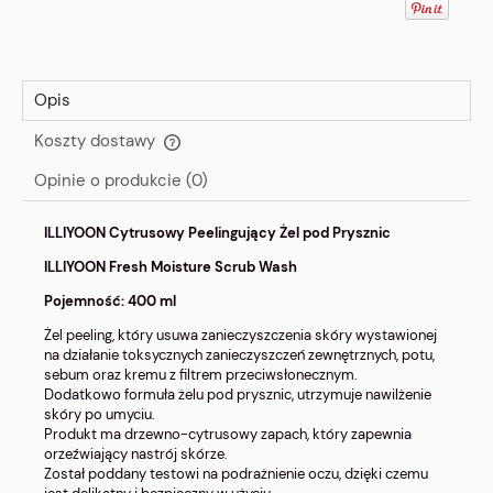
Opis
Koszty dostawy
Cena nie zawiera ewentualnych kosztów płatności
Opinie o produkcie (0)
ILLIYOON Cytrusowy Peelingujący Żel pod Prysznic
ILLIYOON Fresh Moisture Scrub Wash
Pojemność: 400 ml
Żel peeling, który usuwa zanieczyszczenia skóry wystawionej
na działanie toksycznych zanieczyszczeń zewnętrznych, potu,
sebum oraz kremu z filtrem przeciwsłonecznym.
Dodatkowo formuła żelu pod prysznic, utrzymuje nawilżenie
skóry po umyciu.
Produkt ma drzewno-cytrusowy zapach, który zapewnia
orzeźwiający nastrój skórze.
Został poddany testowi na podrażnienie oczu, dzięki czemu