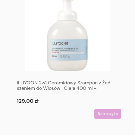
ILLIYOON 2w1 Ceramidowy Szampon z Żeń-
szeniem do Włosów i Ciała 400 ml -
Ceramide Ato Bubble Wash and Shampoo
400 ml
129,00 zł
Do koszyka