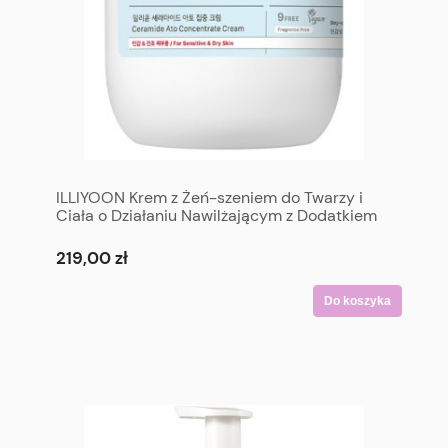
ILLIYOON Krem z Żeń-szeniem do Twarzy i
Ciała o Działaniu Nawilżającym z Dodatkiem
Ceramidów (Jumbo Size) 500 ml - Ceramide
Ato Concentrate Cream 500 ml
219,00 zł
Do koszyka