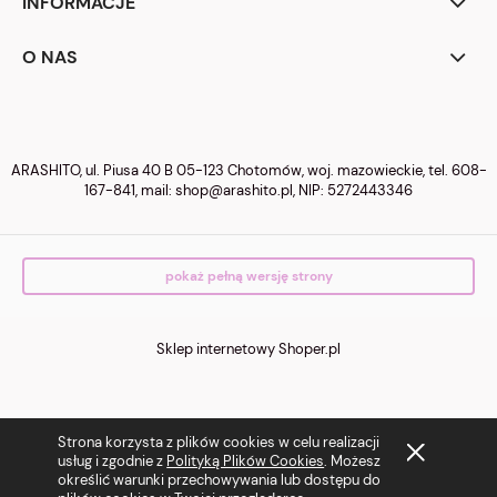
INFORMACJE
O NAS
ARASHITO, ul. Piusa 40 B 05-123 Chotomów, woj. mazowieckie, tel.
608-
167-841
, mail:
shop@arashito.pl
, NIP: 5272443346
pokaż pełną wersję strony
Sklep internetowy Shoper.pl
Strona korzysta z plików cookies w celu realizacji
usług i zgodnie z
Polityką Plików Cookies
. Możesz
określić warunki przechowywania lub dostępu do