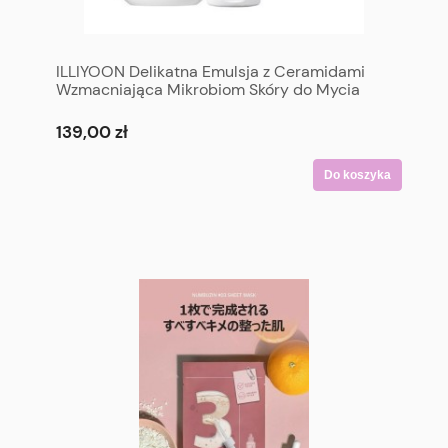
ILLIYOON Delikatna Emulsja z Ceramidami
Wzmacniająca Mikrobiom Skóry do Mycia
Włosów i Ciała 334 ml + 100 ml - ILLIYOON
Ceramide Ato Lotion 334 ml + 100 ml
139,00 zł
Do koszyka