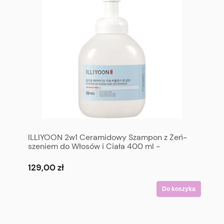
ILLIYOON 2w1 Ceramidowy Szampon z Żeń-
szeniem do Włosów i Ciała 400 ml -
Ceramide Ato Bubble Wash and Shampoo
400 ml
129,00 zł
Do koszyka