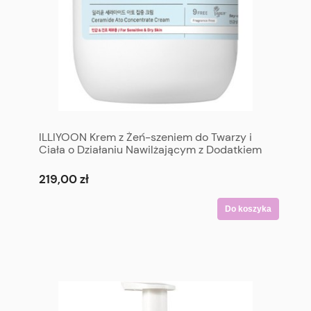
ILLIYOON Krem z Żeń-szeniem do Twarzy i
Ciała o Działaniu Nawilżającym z Dodatkiem
Ceramidów (Jumbo Size) 500 ml - Ceramide
Ato Concentrate Cream 500 ml
219,00 zł
Do koszyka