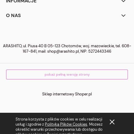
INFORMACJE
O NAS
ARASHITO, ul. Piusa 40 B 05-123 Chotomów, woj. mazowieckie, tel.
608-
167-841
, mail:
shop@arashito.pl
, NIP: 5272443346
pokaż pełną wersję strony
Sklep internetowy Shoper.pl
Strona korzysta z plików cookies w celu realizacji
usług i zgodnie z
Polityką Plików Cookies
. Możesz
określić warunki przechowywania lub dostępu do