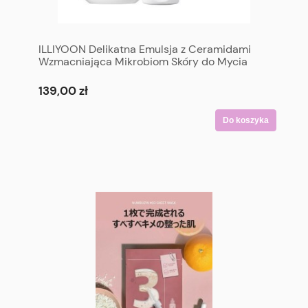
ILLIYOON Delikatna Emulsja z Ceramidami
Wzmacniająca Mikrobiom Skóry do Mycia
Włosów i Ciała 334 ml + 100 ml - ILLIYOON
Ceramide Ato Lotion 334 ml + 100 ml
139,00 zł
Do koszyka