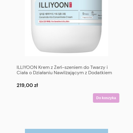
ILLIYOON Krem z Żeń-szeniem do Twarzy i
Ciała o Działaniu Nawilżającym z Dodatkiem
Ceramidów (Jumbo Size) 500 ml - Ceramide
Ato Concentrate Cream 500 ml
219,00 zł
Do koszyka