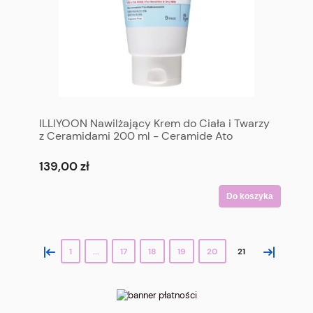
ILLIYOON Nawilżający Krem do Ciała i Twarzy
z Ceramidami 200 ml - Ceramide Ato
Concentrate Cream 200 ml
139,00 zł
Do koszyka
«
»
1
...
17
18
19
20
21